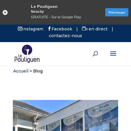
Le Pouliguen
Neocity
Télécharger
GRATUITE - Sur le Google Play
Instagram
Facebook
|
en direct
|
contactez-nous
Accueil
>
Blog