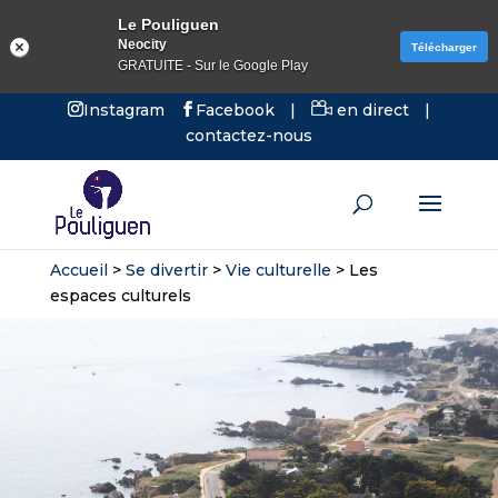
Le Pouliguen
Neocity
Télécharger
GRATUITE - Sur le Google Play
Instagram
Facebook
|
en direct
|
contactez-nous
Accueil
>
Se divertir
>
Vie culturelle
>
Les
espaces culturels