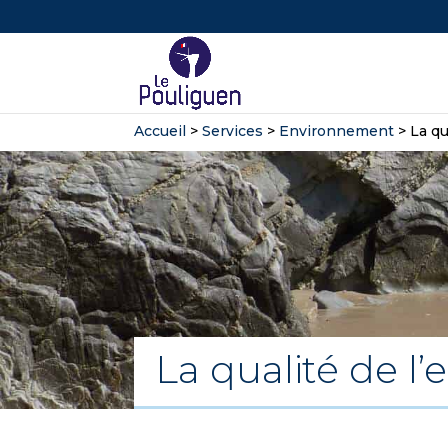
Accueil
>
Services
>
Environnement
>
La qu
La qualité de l’