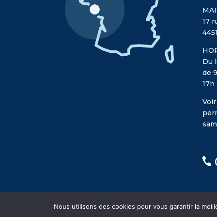
MAI
17 r
445
HOR
Du l
de 9
17h
Voir
per
sam
Nous utilisons des cookies pour vous garantir la meill
© Mairie du Pouliguen - Création
Oniti
- D