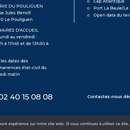
Cap Atlantique
RIE DU POULIGUEN
Port La Baule/Le
ue Jules Benoît
Open data du terr
10 Le Pouliguen
AIRES D'ACCUEIL
undi au vendredi :
h à 11h45 et de 13h30 à
 les dates des
manences état-civil du
edi matin
02 40 15 08 08
Contactez-nous dè
eure expérience sur notre site web. Si vous continuez à utiliser ce sit
esign
MacKenzie
-
Mentions légales