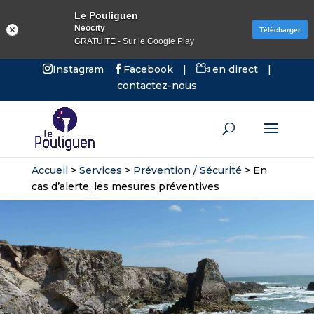
Le Pouliguen
Neocity
Télécharger
GRATUITE - Sur le Google Play
Instagram
Facebook
|
en direct
|
contactez-nous
Accueil
>
Services
>
Prévention / Sécurité
>
En
cas d’alerte, les mesures préventives