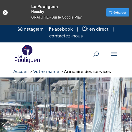
Le Pouliguen
Neocity
Télécharger
GRATUITE - Sur le Google Play
Instagram
Facebook
|
en direct
|
contactez-nous
Accueil
>
Votre mairie
>
Annuaire des services