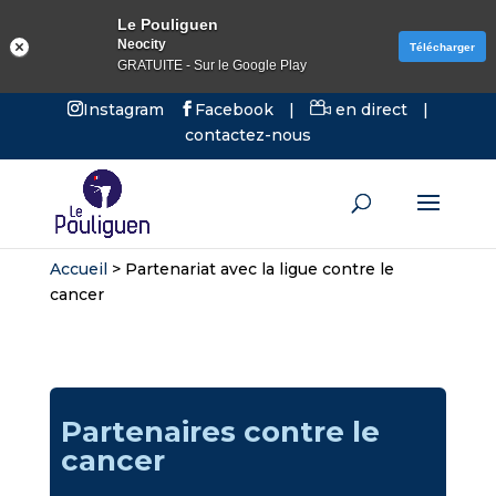
Le Pouliguen
Neocity
Télécharger
GRATUITE - Sur le Google Play
Instagram
Facebook
|
en direct
|
contactez-nous
Accueil
>
Partenariat avec la ligue contre le
cancer
Partenaires contre le
cancer