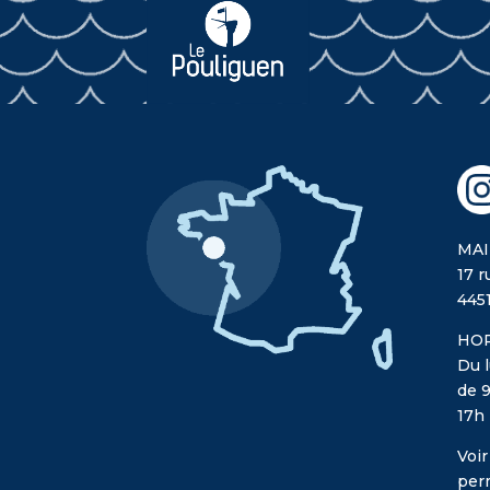
MAI
17 r
445
HOR
Du l
de 9
17h
Voir
per