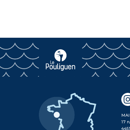
MAI
17 r
445