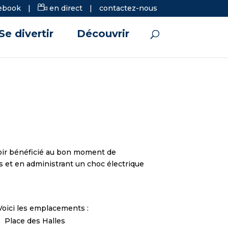
ebook
|
en direct
|
contactez-nous
Se divertir
Découvrir
voir bénéficié au bon moment de
rs et en administrant un choc électrique
Voici les emplacements :
Place des Halles