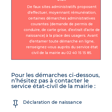
De faux sites administratifs proposent
d’effectuer, moyennant rémunération,
certaines démarches administratives
courantes (demande de permis de
conduire, de carte grise, d’extrait d’acte de
naissance) à la place des usagers. Avant
d’entamer toute démarche en ligne,
renseignez-vous auprès du service état
civil de la mairie au 02 40 15 15 85.
Pour les démarches ci-dessous,
n’hésitez pas à contacter le
service état-civil de la mairie :
Déclaration de naissance
