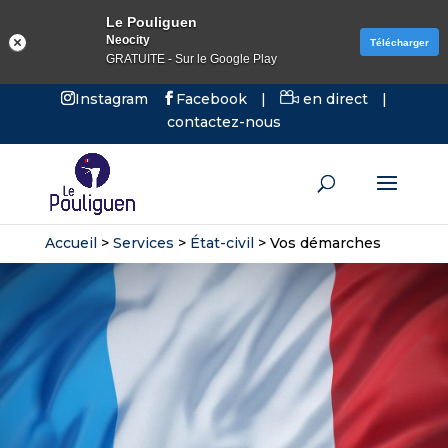
Le Pouliguen
Neocity
Télécharger
GRATUITE - Sur le Google Play
Instagram
Facebook
|
en direct
|
contactez-nous
Accueil
>
Services
>
État-civil
>
Vos démarches