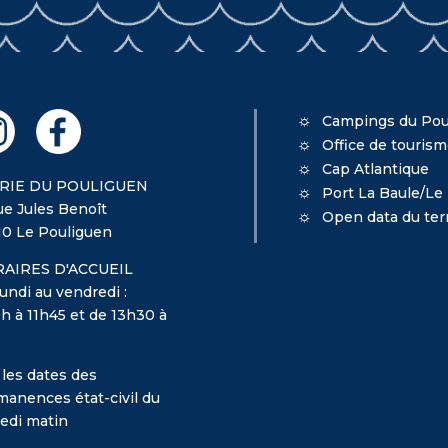
Campings du Pou
Office de touris
Cap Atlantique
RIE DU POULIGUEN
Port La Baule/Le
ue Jules Benoît
Open data du terr
10 Le Pouliguen
AIRES D'ACCUEIL
undi au vendredi :
h à 11h45 et de 13h30 à
 les dates des
manences état-civil du
edi matin