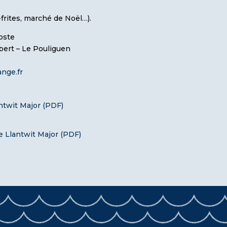
frites, marché de Noël…).
oste
ubert – Le Pouliguen
nge.fr
ntwit Major (PDF)
 Llantwit Major (PDF)