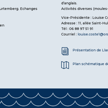
d’anglais.
Wurtemberg. Echanges
Activités diverses (moules-
Vice-Présidente : Louise C
Adresse : 11, allée Saint-H
uen
Tél : 06 88 97 51 91
Courriel :
louise.coste1@ora
i
Présentation de Lla

Plan schématique de