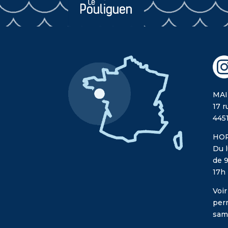
MAI
17 r
445
HOR
Du l
de 9
17h
Voir
per
sam