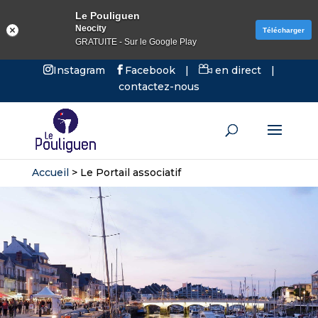
Le Pouliguen
Neocity
Télécharger
GRATUITE - Sur le Google Play
Instagram
Facebook
|
en direct
|
contactez-nous
Accueil
>
Le Portail associatif