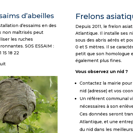
saims d’abeilles
Frelons asiati
stallation d’essaims en des
Depuis 2011, le frelon asia
x non maîtrisés peut
Atlantique. Il installe ses
iliser les ruches
sous des abris aérés et po
ironnantes. SOS ESSAIM :
0 et 5 mètres. Il se caractér
1 15 18 22
petit que son homologue 
également plus fines.
uit
Vous observez un nid ?
Contactez la mairie pour
nid (adresse) et vos coo
Un référent communal vie
nécessaires à son enlève
Ces données seront trans
Atlantique, et une entrep
du nid dans les meilleurs 