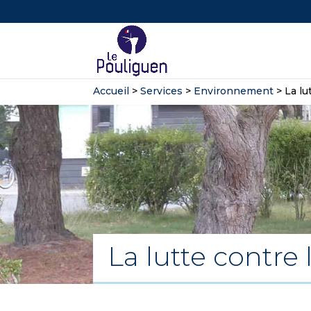
Accueil
>
Services
>
Environnement
>
La lu
La lutte contre 