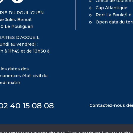
Office de touris
Cap Atlantique
RIE DU POULIGUEN
Port La Baule/Le
ue Jules Benoît
Open data du terr
10 Le Pouliguen
AIRES D'ACCUEIL
undi au vendredi :
h à 11h45 et de 13h30 à
 les dates des
manences état-civil du
edi matin
02 40 15 08 08
Contactez-nous dè