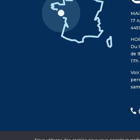
MAI
17 r
445
HOR
Du l
de 9
17h
Voir
per
sam