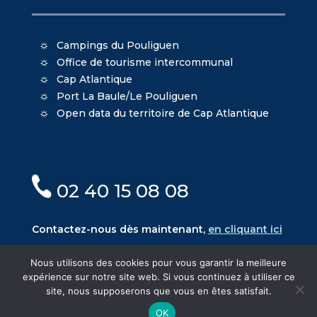
Campings du Pouliguen
Office de tourisme intercommunal
Cap Atlantique
Port La Baule/Le Pouliguen
Open data du territoire de Cap Atlantique
02 40 15 08 08
Contactez-nous dès maintenant,
en cliquant ici
Nous utilisons des cookies pour vous garantir la meilleure
expérience sur notre site web. Si vous continuez à utiliser ce
site, nous supposerons que vous en êtes satisfait.
© Mairie du Pouliguen - Création
Oniti
- Design
OK
MacKenzie
-
Mentions légales