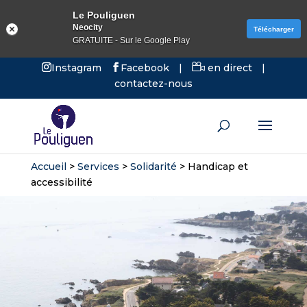
Le Pouliguen
Neocity
Télécharger
GRATUITE - Sur le Google Play
Instagram
Facebook
|
en direct
|
contactez-nous
Accueil
>
Services
>
Solidarité
>
Handicap et
accessibilité