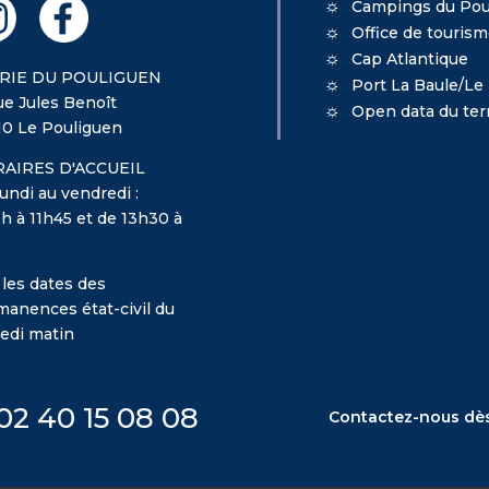
Campings du Pou
Office de touris
Cap Atlantique
RIE DU POULIGUEN
Port La Baule/Le
ue Jules Benoît
Open data du terr
10 Le Pouliguen
AIRES D'ACCUEIL
undi au vendredi :
h à 11h45 et de 13h30 à
 les dates des
manences état-civil du
edi matin
02 40 15 08 08
Contactez-nous dè