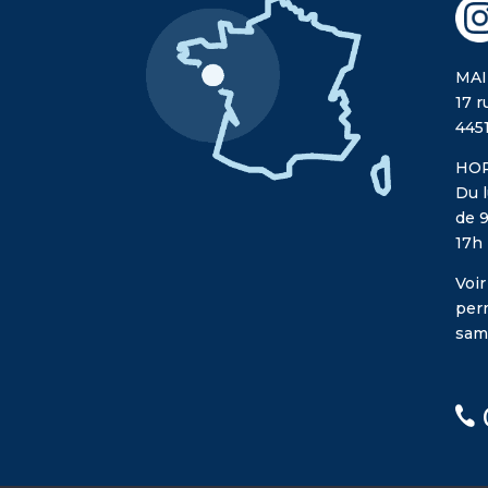
MAI
17 r
445
HOR
Du l
de 9
17h
Voir
per
sam