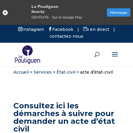
Le Pouliguen
Neocity
Télécharger
GRATUITE - Sur le Google Play
Instagram
Facebook
|
en direct
|
contactez-nous
Accueil
>
Services
>
État-civil
>
acte d’état-civil
Consultez ici les
démarches à suivre pour
demander un acte d’état
civil