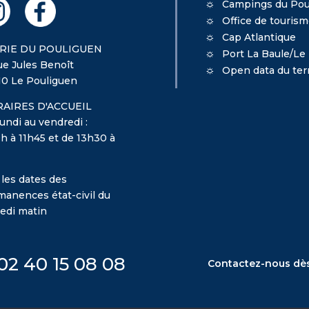
Campings du Pou
Office de touris
Cap Atlantique
RIE DU POULIGUEN
Port La Baule/Le
ue Jules Benoît
Open data du terr
10 Le Pouliguen
AIRES D'ACCUEIL
undi au vendredi :
h à 11h45 et de 13h30 à
 les dates des
manences état-civil du
edi matin
02 40 15 08 08
Contactez-nous dè