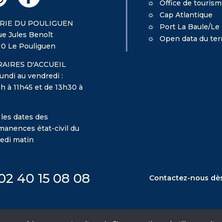
Office de touris
Cap Atlantique
RIE DU POULIGUEN
Port La Baule/Le
ue Jules Benoît
Open data du terr
10 Le Pouliguen
AIRES D'ACCUEIL
undi au vendredi :
h à 11h45 et de 13h30 à
 les dates des
manences état-civil du
edi matin
02 40 15 08 08
Contactez-nous dè