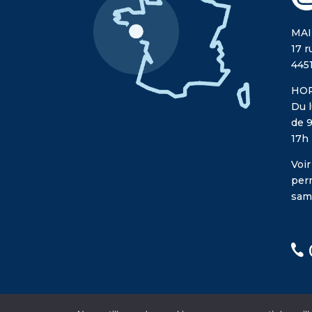
MAI
17 r
445
HOR
Du l
de 9
17h
Voir
per
sam