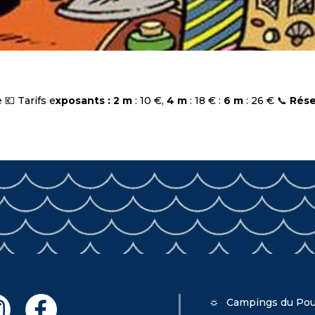
 💶 Tarifs e
xposants : 2 m
: 10 €,
4 m
: 18 € :
6 m
: 26 € 📞
Rése
Campings du Pou