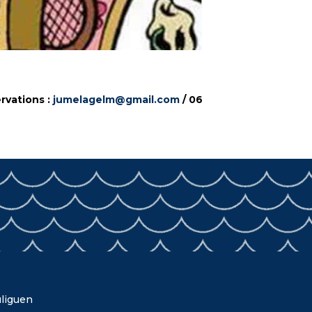
rvations :
jumelagelm@gmail.com
/ 06
liguen