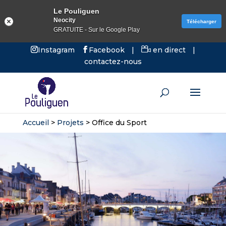
Le Pouliguen
Neocity
Télécharger
GRATUITE - Sur le Google Play
Instagram
Facebook
|
en direct
|
contactez-nous
Accueil
>
Projets
>
Office du Sport