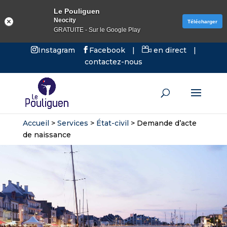
Le Pouliguen
Neocity
Télécharger
GRATUITE - Sur le Google Play
Instagram
Facebook
|
en direct
|
contactez-nous
Accueil
>
Services
>
État-civil
>
Demande d’acte
de naissance