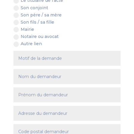
Le titulaire de l'acte
Son conjoint
Son père / sa mère
Son fils / sa fille
Mairie
Notaire ou avocat
Autre lien
Altern