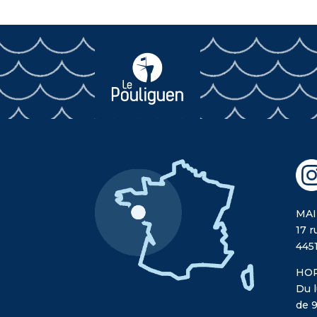
MAI
17 r
445
HOR
Du l
de 9