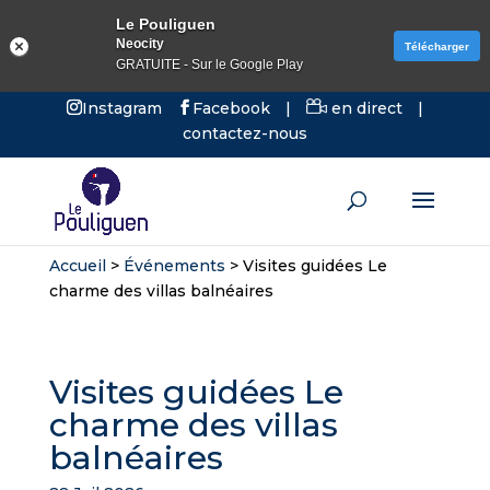
Le Pouliguen
Neocity
Télécharger
GRATUITE - Sur le Google Play
Instagram
Facebook
|
en direct
|
contactez-nous
Accueil
>
Événements
>
Visites guidées Le
charme des villas balnéaires
Visites guidées Le
charme des villas
balnéaires