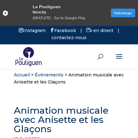
Le Pouliguen
Neocity
Télécharger
GRATUITE - Sur le Google Play
Instagram
Facebook
|
en direct
|
contactez-nous
Accueil
>
Événements
>
Animation musicale avec
Anisette et les Glaçons
Animation musicale
avec Anisette et les
Glaçons