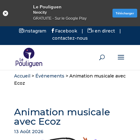
Le Pouliguen
Neocity
Télécharger
GRATUITE - Sur le Google Play
Instagram
Facebook
|
en direct
|
contactez-nous
Accueil
>
Événements
>
Animation musicale avec
Ecoz
Animation musicale
avec Ecoz
13 Août 2026