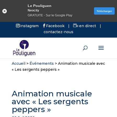
Le Pouliguen
Neocity
Télécharger
GRATUITE - Sur le Google Play
Instagram
Facebook
|
en direct
|
contactez-nous
Accueil
>
Événements
>
Animation musicale avec
« Les sergents peppers »
Animation musicale
avec « Les sergents
peppers »