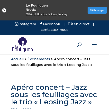
Le Pouliguen
Neocity
Télécharger
GRATUITE - Sur le Google Play
Instagram
Facebook
|
en direct
|
contactez-nous
Accueil
>
Événements
>
Apéro concert – Jazz
sous les feuillages avec le trio « Leosing Jazz »
Apéro concert – Jazz
sous les feuillages avec
le trio « Leosing Jazz »