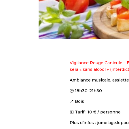
Vigilance Rouge Canicule – E
sera « sans alcool » (interd
Ambiance musicale, assiettes
🕒 18h30-21h30
📍 Bois
💵 Tarif : 10 € / personne
Plus d’infos : jumelage.lep