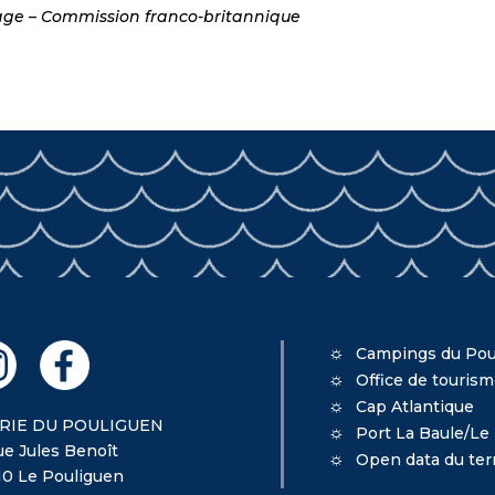
age – Commission franco-britannique
Campings du Pou
Office de touris
Cap Atlantique
RIE DU POULIGUEN
Port La Baule/Le
ue Jules Benoît
Open data du terr
10 Le Pouliguen