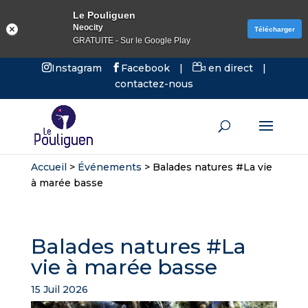
Le Pouliguen
Neocity
Télécharger
GRATUITE - Sur le Google Play
Instagram
Facebook
|
en direct
|
contactez-nous
Accueil
>
Événements
>
Balades natures #La vie
à marée basse
Balades natures #La
vie à marée basse
15 Juil 2026