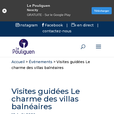
Le Pouliguen
Neocity
Télécharger
GRATUITE - Sur le Google Play
Instagram
Facebook
|
en direct
|
contactez-nous
Accueil
>
Événements
>
Visites guidées Le
charme des villas balnéaires
Visites guidées Le
charme des villas
balnéaires