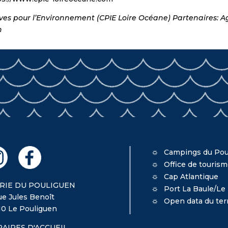
ves pour l’Environnement (CPIE Loire Océane) Partenaires: Ag
n
Campings du Pou
Office de touris
Cap Atlantique
RIE DU POULIGUEN
Port La Baule/Le
ue Jules Benoît
Open data du terr
10 Le Pouliguen
AIRES D'ACCUEIL