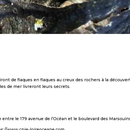
 iront de flaques en flaques au creux des rochers à la découver
les de mer livreront leurs secrets.
n entre le 179 avenue de l’Océan et le boulevard des Marsouin
tps://www.cpie-loireoceane.com