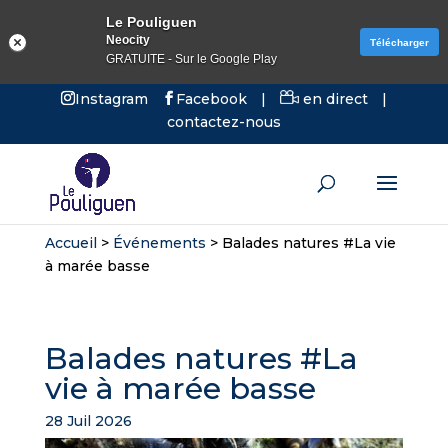
Le Pouliguen
Neocity
Télécharger
GRATUITE - Sur le Google Play
Instagram
Facebook
|
en direct
|
contactez-nous
Accueil
>
Événements
>
Balades natures #La vie
à marée basse
Balades natures #La
vie à marée basse
28 Juil 2026