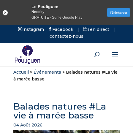
Le Pouliguen
Neocity
Télécharger
GRATUITE - Sur le Google Play
Instagram
Facebook
|
en direct
|
contactez-nous
Accueil
>
Événements
>
Balades natures #La vie
à marée basse
Balades natures #La
vie à marée basse
04 Août 2026