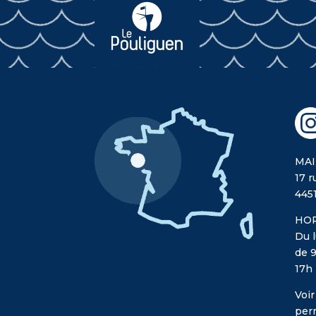
MAI
17 r
445
HOR
Du l
de 9
17h
Voir
per