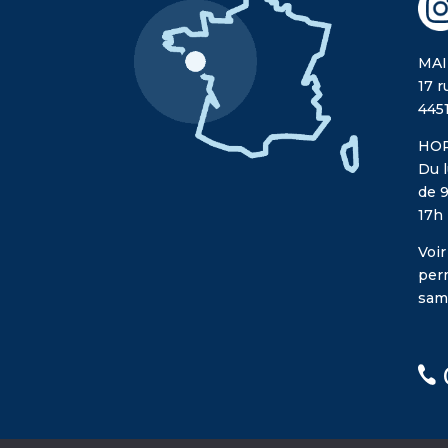
MAI
17 r
445
HOR
Du l
de 9
17h
Voir
per
sam