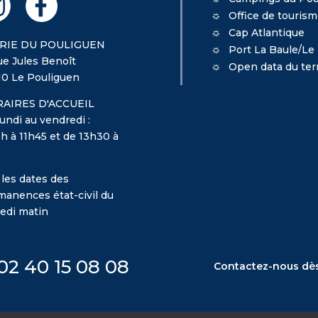
Office de touris
Cap Atlantique
RIE DU POULIGUEN
Port La Baule/Le
ue Jules Benoît
Open data du terr
10 Le Pouliguen
AIRES D'ACCUEIL
undi au vendredi :
h à 11h45 et de 13h30 à
 les dates des
manences état-civil du
edi matin
02 40 15 08 08
Contactez-nous dè