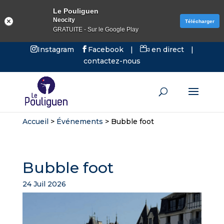
Le Pouliguen
Neocity
Télécharger
GRATUITE - Sur le Google Play
Instagram
Facebook
|
en direct
|
contactez-nous
Accueil
>
Événements
>
Bubble foot
Bubble foot
24 Juil 2026