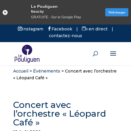
Le Pouliguen
Neocity
Télécharger
GRATUITE - Sur le Google Play
Instagram
Facebook
|
en direct
|
contactez-nous
Accueil
>
Événements
>
Concert avec l’orchestre
« Léopard Café »
Concert avec
l’orchestre « Léopard
Café »