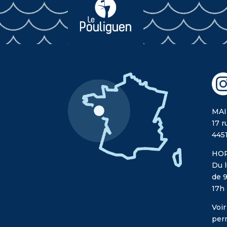
MAI
17 r
445
HOR
Du l
de 9
17h
Voir
per