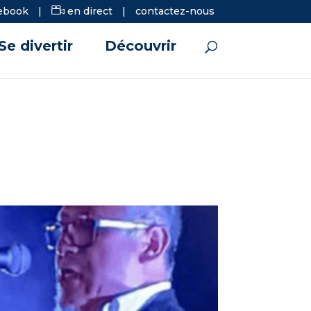
ebook
|
en direct
|
contactez-nous
Se divertir
Découvrir