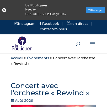
Le Pouliguen
Neocity
Télécharger
GRATUITE - Sur le Google Play
Instagram
Facebook
|
en direct
|
contactez-nous
Accueil
>
Événements
>
Concert avec l’orchestre
« Rewind »
Concert avec
l’orchestre « Rewind »
15 Août 2026