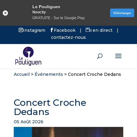
Le Pouliguen
Neocity
Télécharger
GRATUITE - Sur le Google Play
Instagram
Facebook
|
en direct
|
contactez-nous
Accueil
>
Événements
>
Concert Croche Dedans
Concert Croche
Dedans
05 Août 2026