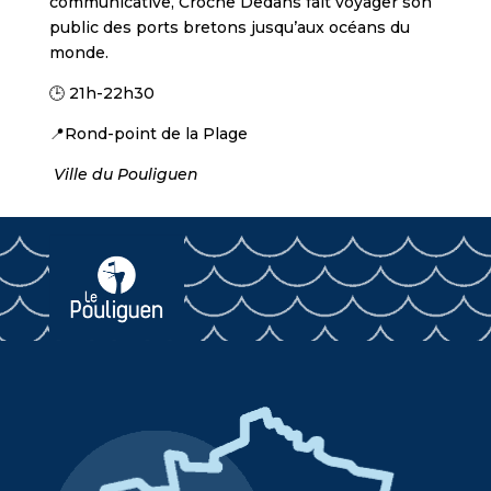
communicative, Croche Dedans fait voyager son
public des ports bretons jusqu’aux océans du
monde.
🕒 21h-22h30
📍Rond-point de la Plage
Ville du Pouliguen