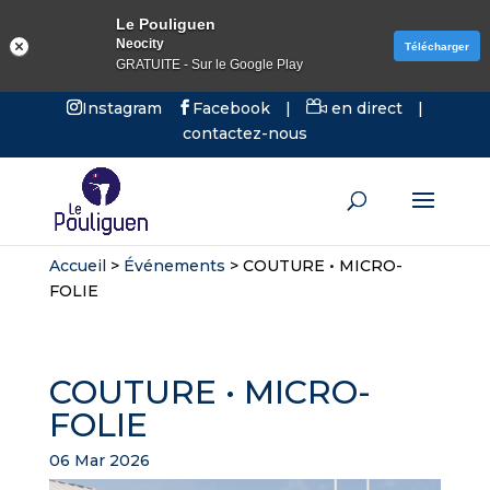
Le Pouliguen
Neocity
Télécharger
GRATUITE - Sur le Google Play
Instagram
Facebook
|
en direct
|
contactez-nous
Accueil
>
Événements
>
COUTURE • MICRO-
FOLIE
COUTURE • MICRO-
FOLIE
06 Mar 2026