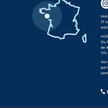
MAI
17 r
445
HOR
Du l
de 9
17h
Voir
per
sam