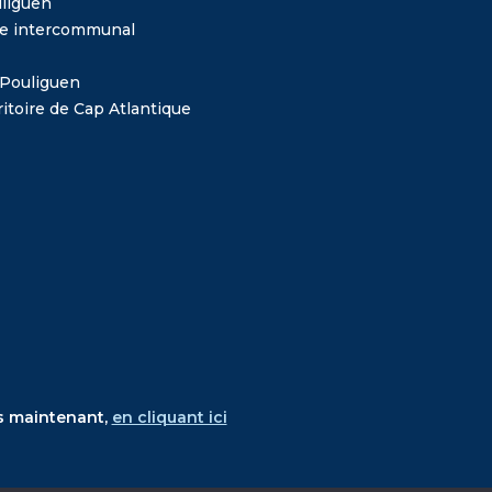
liguen
me intercommunal
 Pouliguen
itoire de Cap Atlantique
s maintenant,
en cliquant ici