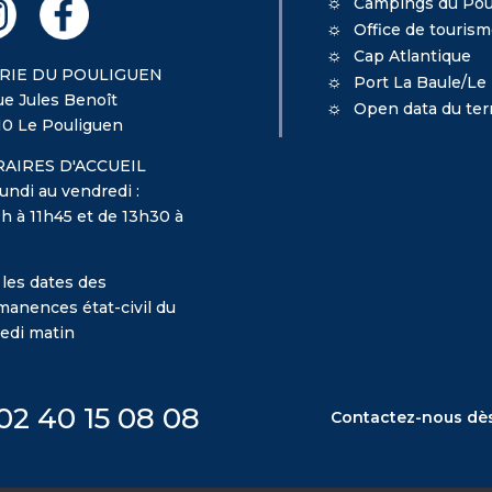
Campings du Pou
Office de touris
Cap Atlantique
RIE DU POULIGUEN
Port La Baule/Le
ue Jules Benoît
Open data du terr
10 Le Pouliguen
AIRES D'ACCUEIL
undi au vendredi :
h à 11h45 et de 13h30 à
 les dates des
manences état-civil du
edi matin
02 40 15 08 08
Contactez-nous dè