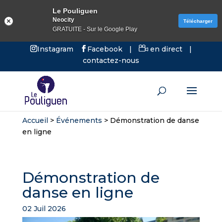
Le Pouliguen
Neocity
Télécharger
GRATUITE - Sur le Google Play
Instagram
Facebook
|
en direct
|
contactez-nous
Accueil
>
Événements
>
Démonstration de danse
en ligne
Démonstration de
danse en ligne
02 Juil 2026