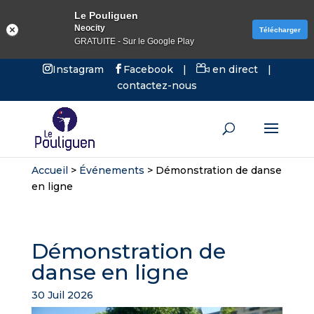
Le Pouliguen
Neocity
Télécharger
GRATUITE - Sur le Google Play
Instagram
Facebook
|
en direct
|
contactez-nous
Accueil
>
Événements
>
Démonstration de danse
en ligne
Démonstration de
danse en ligne
30 Juil 2026