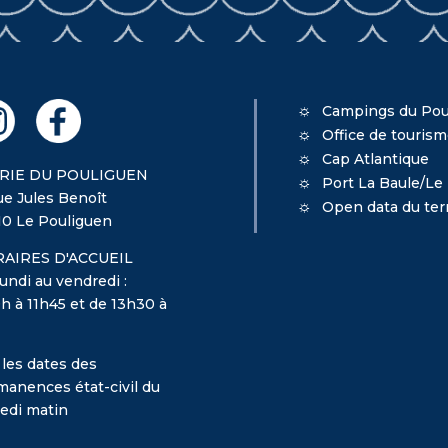
Campings du Pou
Office de touris
Cap Atlantique
RIE DU POULIGUEN
Port La Baule/Le
ue Jules Benoît
Open data du terr
10 Le Pouliguen
AIRES D'ACCUEIL
undi au vendredi :
h à 11h45 et de 13h30 à
 les dates des
manences état-civil du
edi matin