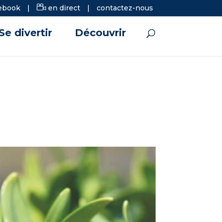
ebook
|
en direct
|
contactez-nous
Se divertir
Découvrir