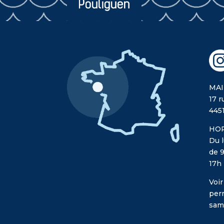
MAI
17 r
445
HOR
Du l
de 9
17h
Voir
per
sam