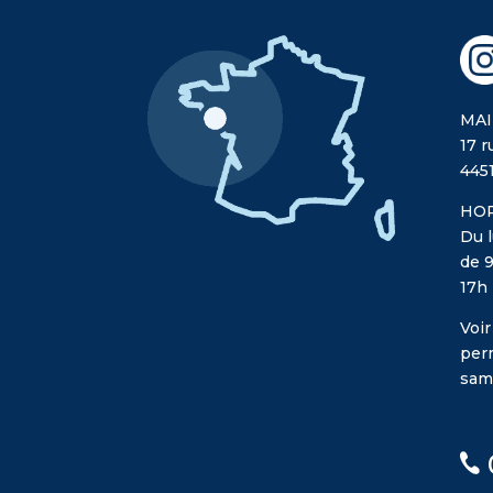
MAI
17 r
445
HOR
Du l
de 9
17h
Voir
per
sam