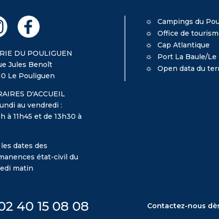
Campings du Pou
Office de touris
Cap Atlantique
RIE DU POULIGUEN
Port La Baule/Le
ue Jules Benoît
Open data du terr
10 Le Pouliguen
AIRES D'ACCUEIL
undi au vendredi :
h à 11h45 et de 13h30 à
 les dates des
manences état-civil du
edi matin
02 40 15 08 08
Contactez-nous dè