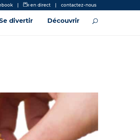
ebook
|
en direct
|
contactez-nous
Se divertir
Découvrir