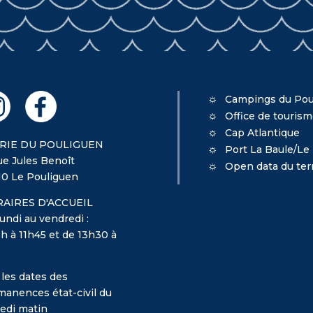
Campings du Pou
Office de touris
Cap Atlantique
RIE DU POULIGUEN
Port La Baule/Le
ue Jules Benoît
Open data du terr
10 Le Pouliguen
AIRES D'ACCUEIL
undi au vendredi :
h à 11h45 et de 13h30 à
 les dates des
manences état-civil du
edi matin