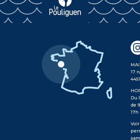
MAI
17 r
445
HOR
Du l
de 9
17h
Voir
per
sam