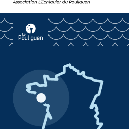
Association L’Échiquier du Pouliguen