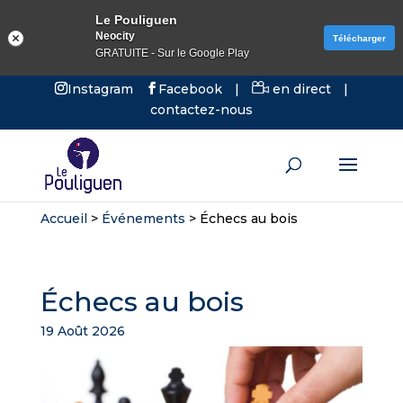
Le Pouliguen
Neocity
Télécharger
GRATUITE - Sur le Google Play
Instagram
Facebook
|
en direct
|
contactez-nous
Accueil
>
Événements
>
Échecs au bois
Échecs au bois
19 Août 2026