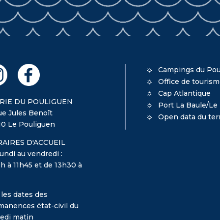
Campings du Pou
Office de touris
Cap Atlantique
RIE DU POULIGUEN
Port La Baule/Le
ue Jules Benoît
Open data du terr
10 Le Pouliguen
AIRES D'ACCUEIL
undi au vendredi :
h à 11h45 et de 13h30 à
 les dates des
manences état-civil du
edi matin