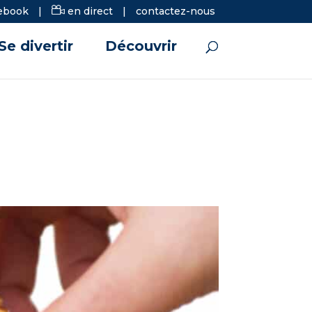
ebook
|
en direct
|
contactez-nous
Se divertir
Découvrir