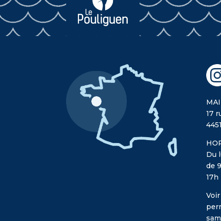
MAI
17 r
445
HOR
Du l
de 9
17h
Voir
per
sam