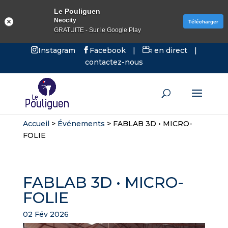
Le Pouliguen
Neocity
Télécharger
GRATUITE - Sur le Google Play
Instagram
Facebook
|
en direct
|
contactez-nous
Accueil
>
Événements
>
FABLAB 3D • MICRO-
FOLIE
FABLAB 3D • MICRO-
FOLIE
02 Fév 2026